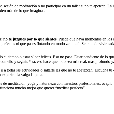
na sesión de meditación o no participar en un taller si no te apetece. La 
nden más de lo que imaginas.
os:
no te juzgues por lo que sientes
. Puede que haya momentos en los qu
perfectos ni que pases flotando en modo zen total. Se trata de vivir ca
 el tiempo o estar súper felices. Eso no pasa. Estar pendiente de lo que
te con ello y seguir. Y sí, eso hace que todo sea más real, más profundo y
ir a todas las actividades o saltarte las que no te apetezcan. Escucha tu 
a experiencia valga la pena.
ros de meditación, yoga y naturaleza con maestros profesionales:
acepta 
, funciona mucho mejor que querer “meditar perfecto”.