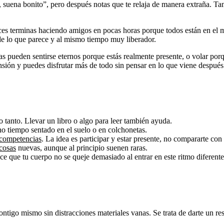
, suena bonito”, pero después notas que te relaja de manera extraña. T
es terminas haciendo amigos en pocas horas porque todos están en el m
de lo que parece y al mismo tiempo muy liberador.
as pueden sentirse eternos porque estás realmente presente, o volar porq
nsión y puedes disfrutar más de todo sin pensar en lo que viene después
o tanto. Llevar un libro o algo para leer también ayuda.
ho tiempo sentado en el suelo o en colchonetas.
 competencias
. La idea es participar y estar presente, no compararte con
 cosas
nuevas, aunque al principio suenen raras.
e que tu cuerpo no se queje demasiado al entrar en este ritmo diferente
ntigo mismo sin distracciones materiales vanas. Se trata de darte un re