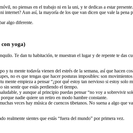
l móvil, no piensas en el trabajo ni en la uni, y te dedicas a estar prese
ni internet? Aun así, la mayoría de los que van dicen que vale la pena 
ar algo diferente.
r con yoga)
quilo. Te dan tu habitación, te muestran el lugar y de repente te das cu
erpo y tu mente todavía vienen del estrés de la semana, así que hacen c
es, no es que tengas que hacer posturas imposibles: son movimientos q
u mente empieza a pensar “¿por qué estoy tan nervioso si estoy solo mi
cio sin sentir que estás perdiendo el tiempo.
aludable, y aunque al principio puedas pensar “no voy a sobrevivir solo 
o, porque nadie quiere un retiro en modo hambre constante.
 muchas veces hay música de cuencos tibetanos. No suena a algo que vay
ando realmente sientes que estás “fuera del mundo” por primera vez.