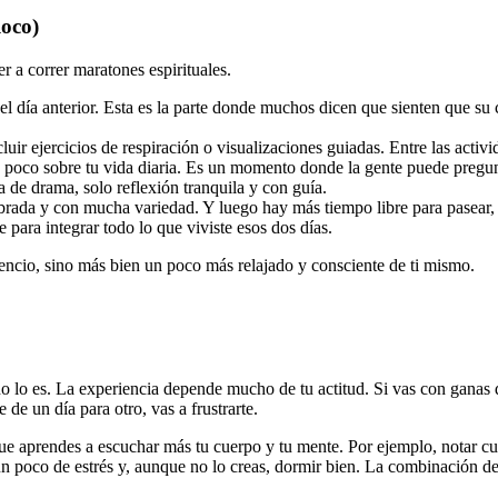
loco)
 a correr maratones espirituales.
l día anterior. Esta es la parte donde muchos dicen que sienten que su 
uir ejercicios de respiración o visualizaciones guiadas. Entre las activi
un poco sobre tu vida diaria. Es un momento donde la gente puede preg
a de drama, solo reflexión tranquila y con guía.
brada y con mucha variedad. Y luego hay más tiempo libre para pasear, s
e para integrar todo lo que viviste esos dos días.
lencio, sino más bien un poco más relajado y consciente de ti mismo.
no lo es. La experiencia depende mucho de tu actitud. Si vas con ganas 
de un día para otro, vas a frustrarte.
e aprendes a escuchar más tu cuerpo y tu mente. Por ejemplo, notar cuá
 un poco de estrés y, aunque no lo creas, dormir bien. La combinación 