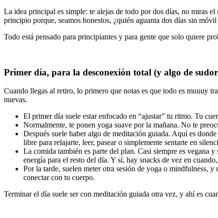
La idea principal es simple: te alejas de todo por dos días, no miras e
principio porque, seamos honestos, ¿quién aguanta dos días sin móvil 
Todo está pensado para principiantes y para gente que solo quiere prob
Primer día, para la desconexión total (y algo de sudo
Cuando llegas al retiro, lo primero que notas es que todo es muuuy tran
nuevas.
El primer día suele estar enfocado en “ajustar” tu ritmo. Tu cu
Normalmente, te ponen yoga suave por la mañana. No te preocup
Después suele haber algo de meditación guiada. Aquí es donde t
libre para relajarte, leer, pasear o simplemente sentarte en silen
La comida también es parte del plan. Casi siempre es vegana y s
energía para el resto del día. Y sí, hay snacks de vez en cuand
Por la tarde, suelen meter otra sesión de yoga o mindfulness, y
conectar con tu cuerpo.
Terminar el día suele ser con meditación guiada otra vez, y ahí es cu