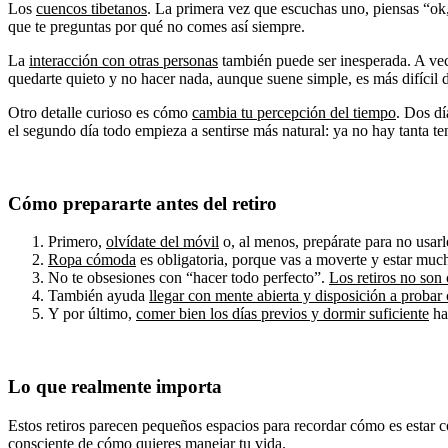
Los
cuencos tibetanos
. La primera vez que escuchas uno, piensas “ok
que te preguntas por qué no comes así siempre.
La
interacción con otras personas
también puede ser inesperada. A vec
quedarte quieto y no hacer nada, aunque suene simple, es más difícil 
Otro detalle curioso es cómo
cambia tu percepción del tiempo
. Dos dí
el segundo día todo empieza a sentirse más natural: ya no hay tanta te
Cómo prepararte antes del retiro
Primero,
olvídate del móvil
o, al menos, prepárate para no usarl
Ropa cómoda
es obligatoria, porque vas a moverte y estar muc
No te obsesiones con “hacer todo perfecto”.
Los retiros no son
También ayuda
llegar con mente abierta y disposición a probar
Y por último,
comer bien los días previos y dormir suficiente
hac
Lo que realmente importa
Estos retiros parecen pequeños espacios para recordar cómo es estar co
consciente de cómo quieres manejar tu vida.