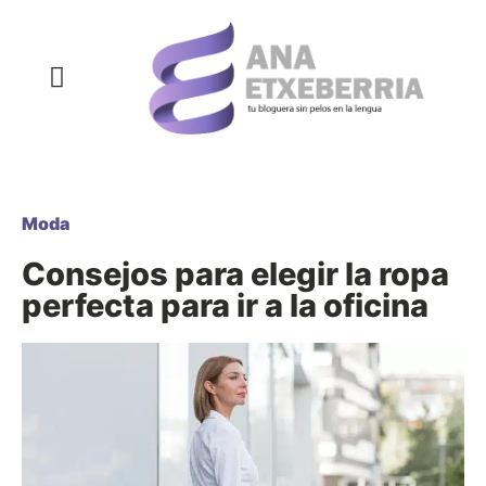
COMPRAS Y REGALOS
COSAS QUE SIEMPRE QUISE DECIR
DECORACIÓN Y HOGAR
DEPORTE Y NUTRICIÓN
SALUD Y BELLEZA
Moda
Consejos para elegir la ropa
perfecta para ir a la oficina