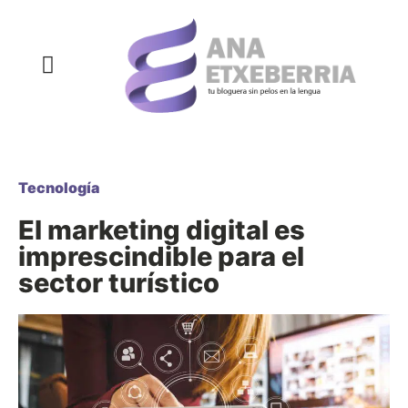
COMPRAS Y REGALOS
COSAS QUE SIEMPRE QUISE DECIR
DECORACIÓN Y HOGAR
DEPORTE Y NUTRICIÓN
SALUD Y BELLEZA
Tecnología
El marketing digital es
imprescindible para el
sector turístico