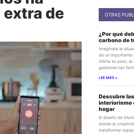
 extra de
OTRAS PUBL
¿Por qué deb
carbono de 
Imagínate la situa
de un importante c
oferta es justo, l
gestionan las fec
LEE MÁS »
Descubre las
interiorismo
hogar
El diseño de inter
donde la creativi
transformar espac