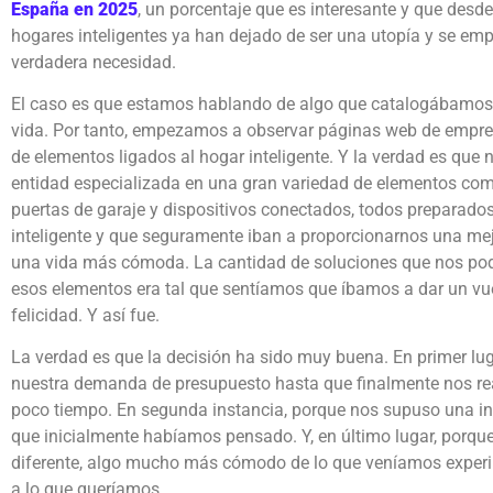
España en 2025
, un porcentaje que es interesante y que desde
hogares inteligentes ya han dejado de ser una utopía y se e
verdadera necesidad.
El caso es que estamos hablando de algo que catalogábamos
vida. Por tanto, empezamos a observar páginas web de empres
de elementos ligados al hogar inteligente. Y la verdad es qu
entidad especializada en una gran variedad de elementos como 
puertas de garaje y dispositivos conectados, todos preparado
inteligente y que seguramente iban a proporcionarnos una mejo
una vida más cómoda. La cantidad de soluciones que nos po
esos elementos era tal que sentíamos que íbamos a dar un vu
felicidad. Y así fue.
La verdad es que la decisión ha sido muy buena. En primer lu
nuestra demanda de presupuesto hasta que finalmente nos rea
poco tiempo. En segunda instancia, porque nos supuso una i
que inicialmente habíamos pensado. Y, en último lugar, porque,
diferente, algo mucho más cómodo de lo que veníamos exper
a lo que queríamos.