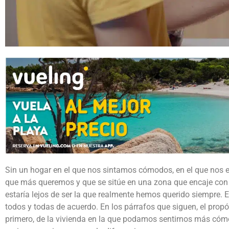
Sin un hogar en el que nos sintamos cómodos, en el que nos 
que más queremos y que se sitúe en una zona que encaje con 
estaría lejos de ser la que realmente hemos querido siempre.
todos y todas de acuerdo. En los párrafos que siguen, el propó
primero, de la vivienda en la que podamos sentirnos más có