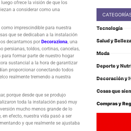
 luego ofrece la visión de que los
mpiezan a considerar como una
CATEGORÍA
 como imprescindible para nuestra
Tecnología
as que se dedicaban a la instalación
Salud y Bellez
e nos decantamos por
Decoraziona
, una
persianas, toldos, cortinas, cancelas,
Moda
s para formar parte de nuestro hogar
ra sustancial a la hora de garantizar
Deporte y Nutr
dían proporcionar conectando todos
elco realmente tremendo a nuestra
Decoración y 
Cosas que siem
gar, porque desde que se produjo
lizaron toda la instalación pasó muy
Compras y Reg
nversión mucho menos grande de lo
 en efecto, nuestra vida pasó a ser
imentando y que realmente se ajustaba