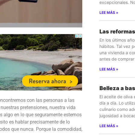
excepcionales. No
LEE MÁS »
Las reformas
En los últimos añ
hábitos. Tal vez p
una vivienda a co
antes de comprar
LEE MÁS »
Belleza a bas
El aceite de oliva
encontremos con las personas a las
día a día. Lo util
nuestras pretensiones, nuestra vida
culinario como ad
 Es algo en lo que seguramente estemos
jugosidad a bocadi
sito es hablar precisamente de lo
LEE MÁS »
modos que nunca. Porque la comodidad,