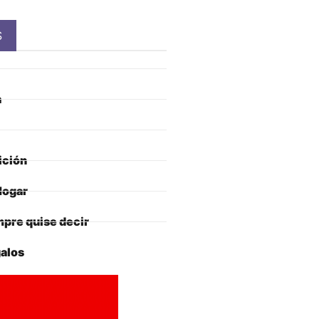
S
a
ición
Hogar
pre quise decir
alos