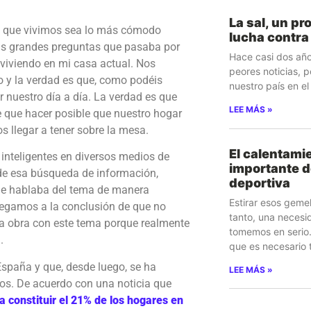
La sal, un pr
el que vivimos sea lo más cómodo
lucha contra
las grandes preguntas que pasaba por
Hace casi dos año
viviendo en mi casa actual. Nos
peores noticias, p
y la verdad es que, como podéis
nuestro país en el 
nuestro día a día. La verdad es que
LEE MÁS »
 que hacer posible que nuestro hogar
s llegar a tener sobre la mesa.
El calentamie
 inteligentes en diversos medios de
importante d
de esa búsqueda de información,
deportiva
 Se hablaba del tema de manera
Estirar esos geme
legamos a la conclusión de que no
tanto, una necesi
a obra con este tema porque realmente
tomemos en serio
.
que es necesario 
paña y que, desde luego, se ha
LEE MÁS »
ños. De acuerdo con una noticia que
 a constituir el 21% de los hogares en