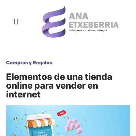
COMPRAS Y REGALOS
COSAS QUE SIEMPRE QUISE DECIR
DECORACIÓN Y HOGAR
DEPORTE Y NUTRICIÓN
SALUD Y BELLEZA
Compras y Regalos
Elementos de una tienda
online para vender en
internet