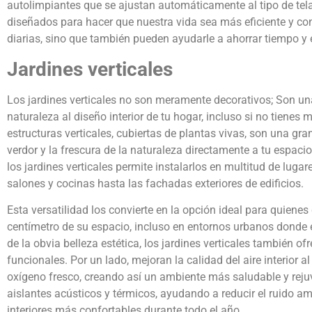
autolimpiantes que se ajustan automáticamente al tipo de tel
diseñados para hacer que nuestra vida sea más eficiente y conv
diarias, sino que también pueden ayudarle a ahorrar tiempo y 
Jardines verticales
Los jardines verticales no son meramente decorativos; Son una
naturaleza al diseño interior de tu hogar, incluso si no tienes 
estructuras verticales, cubiertas de plantas vivas, son una gran
verdor y la frescura de la naturaleza directamente a tu espacio i
los jardines verticales permite instalarlos en multitud de lugar
salones y cocinas hasta las fachadas exteriores de edificios.
Esta versatilidad los convierte en la opción ideal para quien
centímetro de su espacio, incluso en entornos urbanos donde e
de la obvia belleza estética, los jardines verticales también of
funcionales. Por un lado, mejoran la calidad del aire interior 
oxígeno fresco, creando así un ambiente más saludable y re
aislantes acústicos y térmicos, ayudando a reducir el ruido a
interiores más confortables durante todo el año.