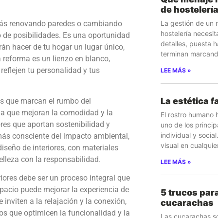
de hostelerí
La gestión de un 
stás renovando paredes o cambiando
hostelería necesit
o de posibilidades. Es una oportunidad
detalles, puesta 
rán hacer de tu hogar un lugar único,
terminan marcando
 reforma es un lienzo en blanco,
reflejen tu personalidad y tus
LEE MÁS »
La estética f
as que marcan el rumbo del
dia que mejoran la comodidad y la
El rostro humano 
ores que aportan sostenibilidad y
uno de los princi
individual y socia
más consciente del impacto ambiental,
visual en cualquie
diseño de interiores, con materiales
lleza con la responsabilidad.
LEE MÁS »
eriores debe ser un proceso integral que
pacio puede mejorar la experiencia de
5 trucos par
inviten a la relajación y la conexión,
cucarachas
s que optimicen la funcionalidad y la
Las cucarachas s