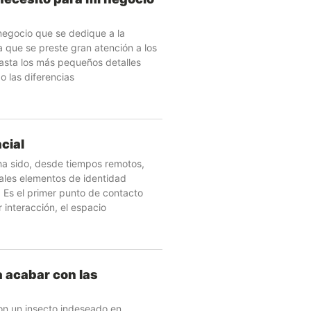
a
negocio que se dedique a la
a que se preste gran atención a los
hasta los más pequeños detalles
 las diferencias
acial
ha sido, desde tiempos remotos,
pales elementos de identidad
l. Es el primer punto de contacto
r interacción, el espacio
a acabar con las
on un insecto indeseado en