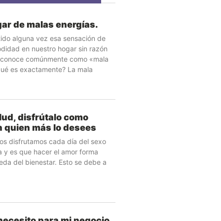
gar de malas energías.
ido alguna vez esa sensación de
didad en nuestro hogar sin razón
e conoce comúnmente como «mala
¿qué es exactamente? La mala
lud, disfrútalo como
n quien más lo desees
s disfrutamos cada día del sexo
a y es que hacer el amor forma
eda del bienestar. Esto se debe a
ecesito para mi negocio