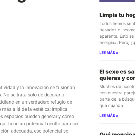
Limpia tu ho
Todos hemos sent
pesadez o incomo
aparente. Esto s
energía». Pero, 
LEE MÁS »
El sexo es sa
quieras y co
Muchos de nosotro
atividad y la innovación se fusionan
con nuestra parej
 No se trata solo de decorar o
parte de la búsqu
idiano en un verdadero refugio de
que cuando
más allá de la estética; implica
LEE MÁS »
os espacios pueden generar y cómo
ar tiene un potencial oculto para ser
cución adecuada, ese potencial se
Qué menaje n