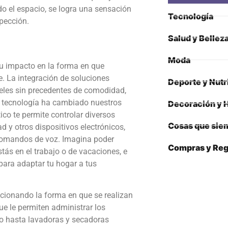
do el espacio, se logra una sensación
Tecnología
pección.
Salud y Bellez
Moda
su impacto en la forma en que
. La integración de soluciones
Deporte y Nutr
veles sin precedentes de comodidad,
la tecnología ha cambiado nuestros
Decoración y 
co te permite controlar diversos
Cosas que siem
 y otros dispositivos electrónicos,
 comandos de voz. Imagina poder
Compras y Reg
tás en el trabajo o de vacaciones, e
ara adaptar tu hogar a tus
ucionando la forma en que se realizan
que le permiten administrar los
to hasta lavadoras y secadoras