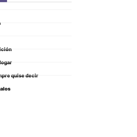
a
ición
Hogar
pre quise decir
alos