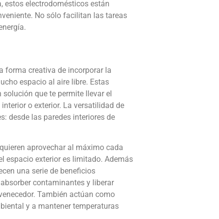
a, estos electrodomésticos están
eniente. No sólo facilitan las tareas
energía.
 forma creativa de incorporar la
mucho espacio al aire libre. Estas
 solución que te permite llevar el
nterior o exterior. La versatilidad de
es: desde las paredes interiores de
es quieren aprovechar al máximo cada
l espacio exterior es limitado. Además
recen una serie de beneficios
al absorber contaminantes y liberar
juvenecedor. También actúan como
mbiental y a mantener temperaturas