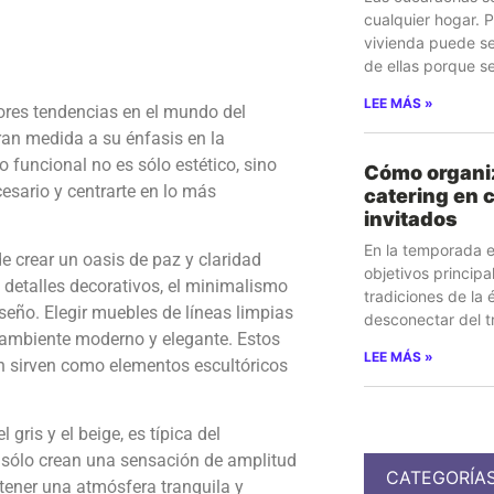
cualquier hogar. 
vivienda puede s
de ellas porque s
LEE MÁS »
ores tendencias en el mundo del
ran medida a su énfasis en la
o funcional no es sólo estético, sino
Cómo organi
cesario y centrarte en lo más
catering en 
invitados
En la temporada e
de crear un oasis de paz y claridad
objetivos principa
 detalles decorativos, el minimalismo
tradiciones de la
seño. Elegir muebles de líneas limpias
desconectar del t
 ambiente moderno y elegante. Estos
LEE MÁS »
n sirven como elementos escultóricos
gris y el beige, es típica del
 sólo crean una sensación de amplitud
CATEGORÍA
ener una atmósfera tranquila y