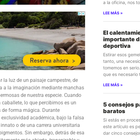
a la oficina, nos t
LEE MÁS »
El calentamie
importante d
deportiva
Estirar esos geme
tanto, una necesi
tomemos en serio
que es necesario 
r la luz de un paisaje campestre, de
LEE MÁS »
elta a la imaginación mediante manchas
 hermosas de nuestra especie. Cuando
 caballete, lo que percibimos es un
5 consejos 
s de forma mágica. Durante
baratos
 exclusividad académica, bajo la falsa
Si estás en proce
innato o de una carrera universitaria
este artículo es p
pigmentos. Sin embargo, detrás de esa
dar cinco consejo