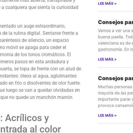
nitamente más abierta, transpirable y
LEE MÁS »
 a cualquiera que sienta la curiosidad
Consejos par
entado un auge extraordinario,
Vamos a ver una s
e la rutina digital. Sentarse frente a
buena paella. Tod
paréntesis de silencio, un espacio
valenciana es de 
ono móvil se apaga para ceder el
gastronomía. En t
rmonía de los tonos cromáticos. El
LEE MÁS »
imeros pasos en esta andadura y
puerta, se topa de frente con un alud de
midantes: óleos al agua, aglutinantes
Consejos para
ado en frío o disolventes de olor fuerte.
Muchas personas s
ue luego se van a quedar olvidadas en
mayoría de las pe
ra que no quede un manchón marrón
importante parar 
provoca cansanci
: Acrílicos y
LEE MÁS »
ntrada al color