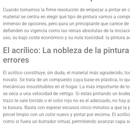
Cuando tomamos la firme resolución de empezar a pintar en ca
material se centra en elegir qué tipo de pintura vamos a comp
inmenso de opciones, pero para un principiante que carece de
defienden su vigencia como las reinas absolutas de la iniciac
uso, su bajo coste económico y su nula toxicidad: la pintura acr
El acrílico: La nobleza de la pintur
errores
El acrílico constituye, sin duda, el material más agradecido, to
novato. Se trata de un compuesto cuya base es plástica, lo que
mecánicas insustituibles en el hogar. La más importante de t
se seca a una velocidad de vértigo. Si estás pintando un bod
trazo te sale torcido o el color rojo no es el adecuado, no hay p
la basura. Basta con esperar escasos cinco minutos a que la p
pincel limpio con un color nuevo y pintar por encima. El acrílic
como si fuera un borrador virtual, permitiendo avanzar capa s