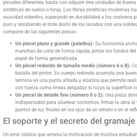
pinceles diferentes; basta con adquirir tres unidades de buen
sintéticas de nailon o toray. Las fibras sintéticas modernas h
suavidad soberbio, superando en durabilidad a los costosos pi
puro y resistiendo el trote diario de los lavados con una solidez
compone de las siguientes piezas:
Un pincel plano y grande (paletina):
Su fisonomía ancha
manchas de color de forma rápida, pintar los fondos del l
papel de forma generalizada.
Un pincel redondo de tamaño medio (número 6 u 8):
Co
batalla del pintor. Su cuerpo redondo acumula una buena 
termina en una punta afilada y elástica que permite reali
con fuerza como líneas delgadas si rozas la superficie c
Un pincel de detalle fino (número 0 o 2):
Una pieza dimi
indispensable para siluetear contornos, firmar la obra a
puntos de luz finales en los ojos de un retrato o en el refl
El soporte y el secreto del gramaje
Un error clásico que arruina la motivación de muchos estudian