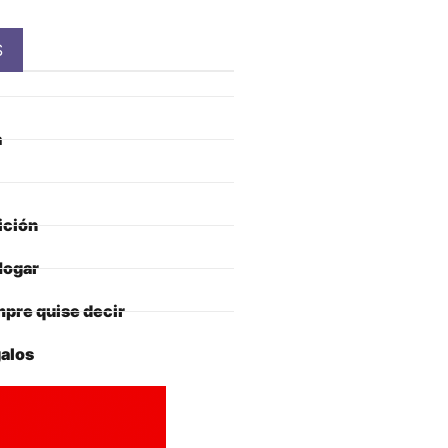
S
a
ición
Hogar
pre quise decir
alos