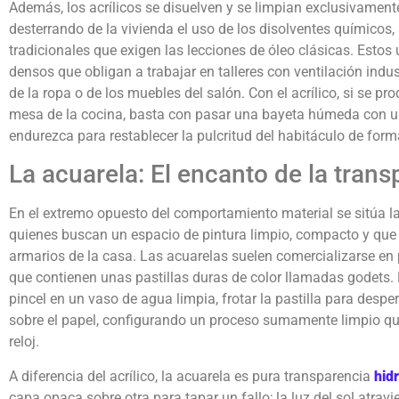
Además, los acrílicos se disuelven y se limpian exclusivamente
desterrando de la vivienda el uso de los disolventes químicos,
tradicionales que exigen las lecciones de óleo clásicas. Estos
densos que obligan a trabajar en talleres con ventilación indust
de la ropa o de los muebles del salón. Con el acrílico, si se p
mesa de la cocina, basta con pasar una bayeta húmeda con u
endurezca para restablecer la pulcritud del habitáculo de for
La acuarela: El encanto de la trans
En el extremo opuesto del comportamiento material se sitúa la
quienes buscan un espacio de pintura limpio, compacto y que
armarios de la casa. Las acuarelas suelen comercializarse en 
que contienen unas pastillas duras de color llamadas godets. P
pincel en un vaso de agua limpia, frotar la pastilla para desper
sobre el papel, configurando un proceso sumamente limpio qu
reloj.
A diferencia del acrílico, la acuarela es pura transparencia
hid
capa opaca sobre otra para tapar un fallo; la luz del sol atravie