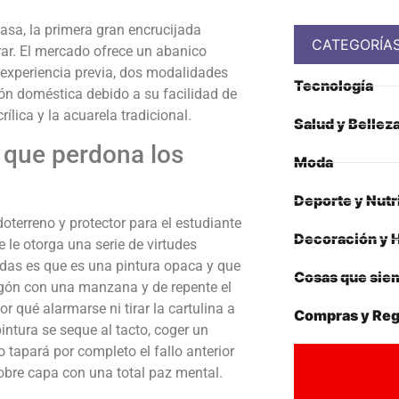
sa, la primera gran encrucijada
CATEGORÍA
rar. El mercado ofrece un abanico
 experiencia previa, dos modalidades
Tecnología
ión doméstica debido a su facilidad de
ílica y la acuarela tradicional.
Salud y Bellez
a que perdona los
Moda
Deporte y Nutr
doterreno y protector para el estudiante
Decoración y 
 le otorga una serie de virtudes
odas es que es una pintura opaca y que
Cosas que siem
egón con una manzana y de repente el
or qué alarmarse ni tirar la cartulina a
Compras y Reg
intura se seque al tacto, coger un
o tapará por completo el fallo anterior
obre capa con una total paz mental.