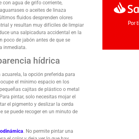
 con agua de grifo corriente,
 aguarrases o aceites de linaza
 últimos fluidos desprenden olores
rial y resultan muy difíciles de limpiar
roduce una salpicadura accidental en la
n poco de jabón antes de que se
ma inmediata.
parencia hídrica
 acuarela, la opción preferida para
 ocupe el mínimo espacio en los
pequeñas cajitas de plástico o metal
ara pintar, solo necesitas mojar el
tar el pigmento y deslizar la cerda
e se puede recoger en un minuto de
rodinámica
. No permite pintar una
sa el color y deja ver lo que hay