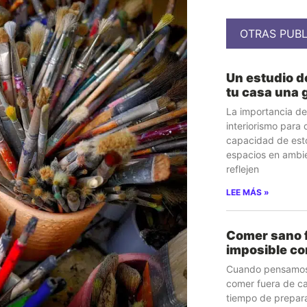
OTRAS PUBL
Un estudio d
tu casa una 
La importancia de
interiorismo para 
capacidad de esto
espacios en ambie
reflejen
LEE MÁS »
Comer sano f
imposible co
Cuando pensamos 
comer fuera de ca
tiempo de prepara