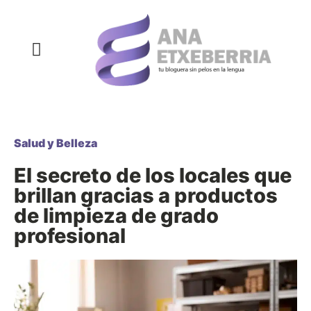
COMPRAS Y REGALOS
COSAS QUE SIEMPRE QUISE DECIR
DECORACIÓN Y HOGAR
DEPORTE Y NUTRICIÓN
SALUD Y BELLEZA
Salud y Belleza
El secreto de los locales que
brillan gracias a productos
de limpieza de grado
profesional