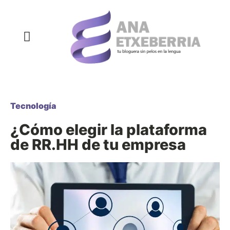
COMPRAS Y REGALOS
COSAS QUE SIEMPRE QUISE DECIR
DECORACIÓN Y HOGAR
DEPORTE Y NUTRICIÓN
SALUD Y BELLEZA
Tecnología
¿Cómo elegir la plataforma
de RR.HH de tu empresa