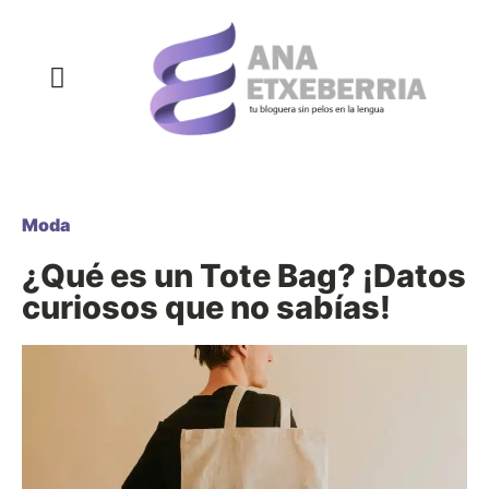
COMPRAS Y REGALOS
COSAS QUE SIEMPRE QUISE DECIR
DECORACIÓN Y HOGAR
DEPORTE Y NUTRICIÓN
SALUD Y BELLEZA
Moda
¿Qué es un Tote Bag? ¡Datos
curiosos que no sabías!