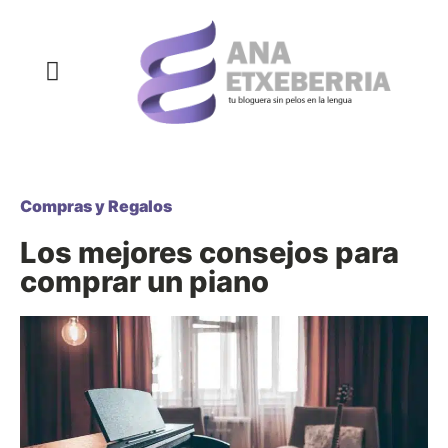
COMPRAS Y REGALOS
COSAS QUE SIEMPRE QUISE DECIR
DECORACIÓN Y HOGAR
DEPORTE Y NUTRICIÓN
SALUD Y BELLEZA
Compras y Regalos
Los mejores consejos para
comprar un piano