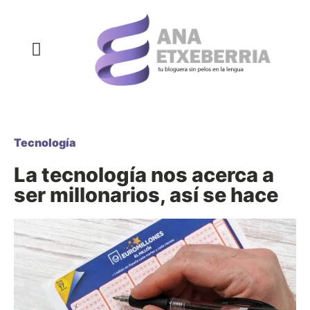
COMPRAS Y REGALOS
COSAS QUE SIEMPRE QUISE DECIR
DECORACIÓN Y HOGAR
DEPORTE Y NUTRICIÓN
SALUD Y BELLEZA
Tecnología
La tecnología nos acerca a
ser millonarios, así se hace