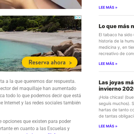
LEE MÁS »
Lo que más n
El tabaco ha sido
historia de la hum
medicina y, en t
recreativo de con
LEE MÁS »
a a la que queremos dar respuesta.
Las joyas má
sector del maquillaje han aumentado
invierno 20
aca todo lo que podemos decir que está
¡Hola chicas! (bu
Internet y las redes sociales también
seguís muchos). 
hartas de tanto co
de tantas obligac
 opciones que existen para poder
LEE MÁS »
tante en cuanto a las Escuelas y