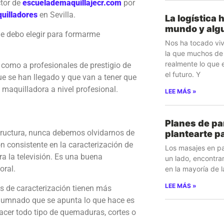
ctor de
escuelademaquillajecr.com
por
quilladores
en Sevilla.
La logística 
mundo y algu
e debo elegir para formarme
Nos ha tocado viv
la que muchos de 
realmente lo que 
s como a profesionales de prestigio de
el futuro. Y
ue se han llegado y que van a tener que
maquilladora a nivel profesional.
LEE MÁS »
Planes de pa
tructura, nunca debemos olvidarnos de
plantearte p
n consistente en la caracterización de
Los masajes en par
ra la televisión. Es una buena
un lado, encontrar
oral.
en la mayoría de l
LEE MÁS »
os de caracterización tienen más
 alumnado que se apunta lo que hace es
cer todo tipo de quemaduras, cortes o