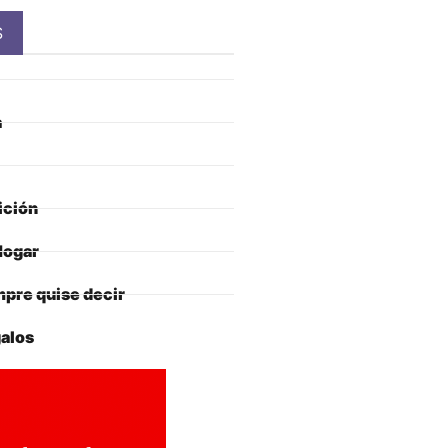
S
a
ición
Hogar
pre quise decir
alos