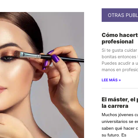
OTRAS PUBL
Cómo hacert
profesional
Si te gusta cuida
bonitas entonces 
Puedes acudir a u
manos en profesio
LEE MÁS »
El máster, el
la carrera
Muchos jóvenes c
universitarios se 
saben qué hacer c
su futuro. Es