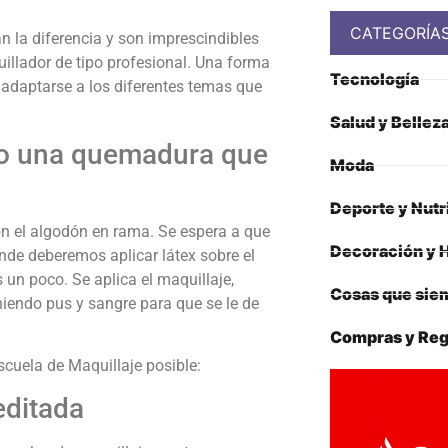
CATEGORÍA
n la diferencia y son imprescindibles
illador de tipo profesional. Una forma
Tecnología
 adaptarse a los diferentes temas que
Salud y Bellez
o una quemadura que
Moda
Deporte y Nutr
n el algodón en rama. Se espera a que
Decoración y 
onde deberemos aplicar látex sobre el
 un poco. Se aplica el maquillaje,
Cosas que siem
niendo pus y sangre para que se le de
Compras y Reg
scuela de Maquillaje posible:
editada