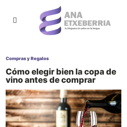
COMPRAS Y REGALOS
COSAS QUE SIEMPRE QUISE DECIR
DECORACIÓN Y HOGAR
DEPORTE Y NUTRICIÓN
SALUD Y BELLEZA
Compras y Regalos
Cómo elegir bien la copa de
vino antes de comprar